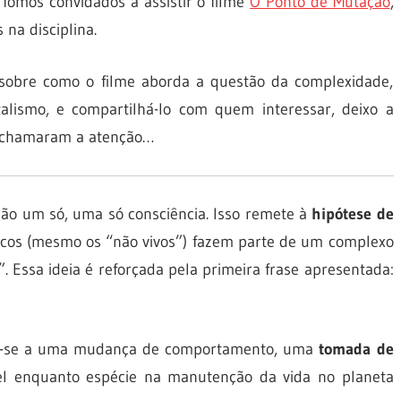
omos convidados a assistir o filme
O Ponto de Mutação
,
 na disciplina.
 sobre como o filme aborda a questão da complexidade,
alismo, e compartilhá-lo com quem interessar, deixo a
e chamaram a atenção…
ão um só, uma só consciência. Isso remete à
hipótese de
ísicos (mesmo os “não vivos”) fazem parte de um complexo
 Essa ideia é reforçada pela primeira frase apresentada:
ere-se a uma mudança de comportamento, uma
tomada de
l enquanto espécie na manutenção da vida no planeta