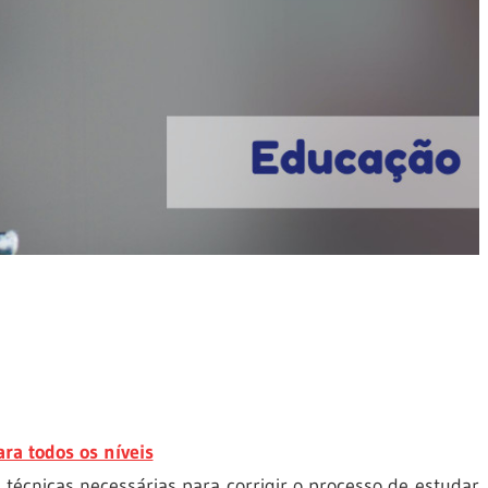
ra todos os níveis
écnicas necessárias para corrigir o processo de estudar