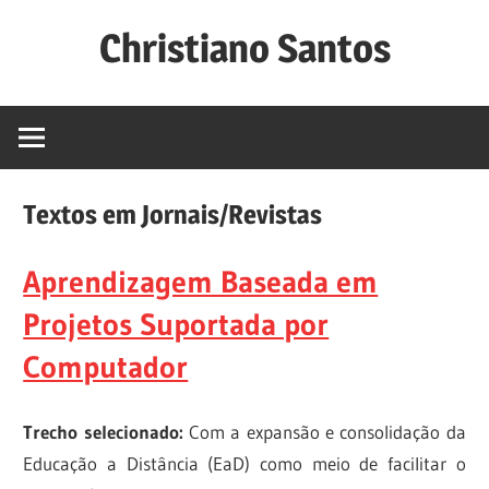
Skip
Christiano Santos
to
content
Website
de
Christiano
Lima
Textos em Jornais/Revistas
Santos,
professor
Aprendizagem Baseada em
do
Instituto
Projetos Suportada por
Federal
Computador
de
Sergipe.
Trecho selecionado:
Com a expansão e consolidação da
Educação a Distância (EaD) como meio de facilitar o