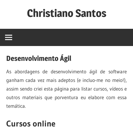
Skip
Christiano Santos
to
content
Website
de
Christiano
Lima
Desenvolvimento Ágil
Santos,
professor
As abordagens de desenvolvimento ágil de software
do
ganham cada vez mais adeptos (e incluo-me no meio!),
Instituto
assim sendo criei esta página para listar cursos, vídeos e
Federal
outros materiais que porventura eu elabore com essa
de
temática.
Sergipe.
Cursos online