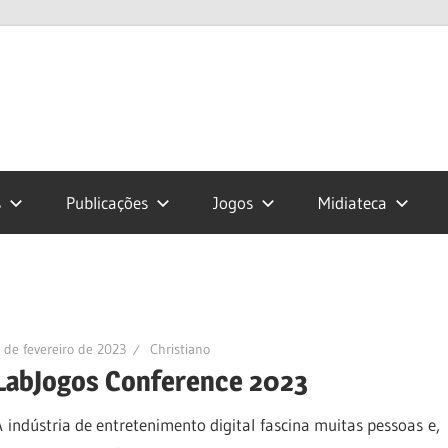
s
Publicações
Jogos
Midiateca
 de fevereiro de 2023
Christiano
LabJogos Conference 2023
A indústria de entretenimento digital fascina muitas pessoas e,