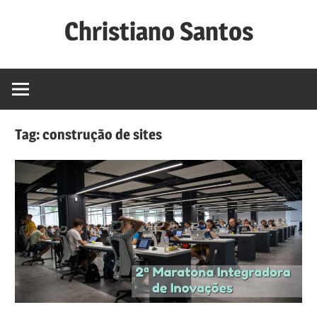
Skip
Christiano Santos
to
content
Website
de
Christiano
Lima
Tag:
construção de sites
Santos,
professor
do
Instituto
Federal
de
Sergipe.