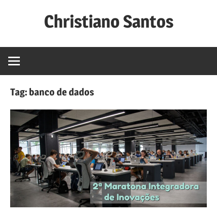
Skip
Christiano Santos
to
content
Website
de
Christiano
Lima
Tag:
banco de dados
Santos,
professor
do
Instituto
Federal
de
Sergipe.